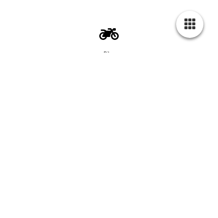
Biker
Wanderer
Wifi -free