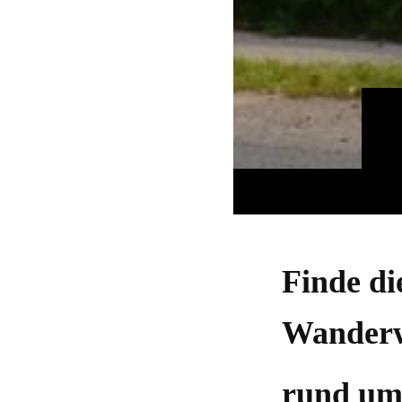
Finde di
Wander
rund u