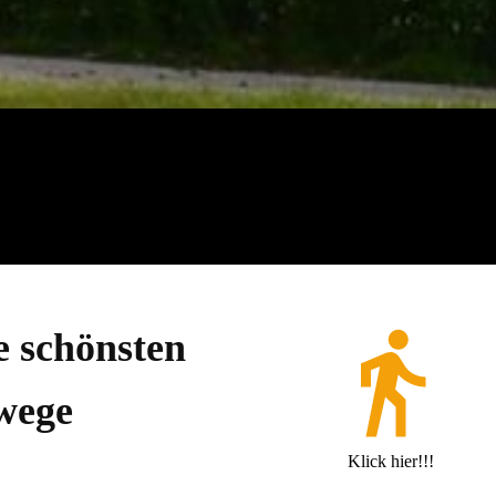
e schönsten
wege
Klick hier!!!
m