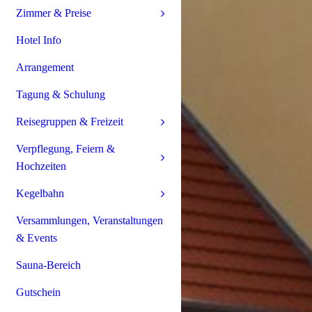
Zimmer & Preise
Hotel Info
Arrangement
Tagung & Schulung
Reisegruppen & Freizeit
Verpflegung, Feiern &
Hochzeiten
Kegelbahn
Versammlungen, Veranstaltungen
& Events
Sauna-Bereich
Gutschein